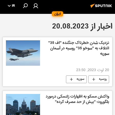
IR
ایران
اخبار از 20.08.2023
نزدیک شدن خطرناک جنگنده "اف 35"
ائتلاف به "سوخو 35" روسیه در آسمان
سوریه
20 اوت 2023, 23:50
روسیه
سوریه
واکنش مسکو به اظهارات زلنسکی درمورد
بلگورود؛ "بیش از حد مصرف کرده"