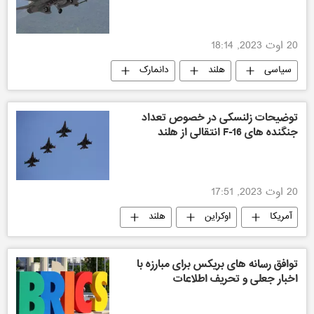
20 اوت 2023, 18:14
سیاسی
هلند
دانمارک
اوکراین
ناتو
آمریکا
توضیحات زلنسکی در خصوص تعداد
جنگنده های F-16 انتقالی از هلند
20 اوت 2023, 17:51
آمریکا
اوکراین
هلند
دانمارک
روسیه
ناتو
سیاسی
توافق رسانه های بریکس برای مبارزه با
اخبار جعلی و تحریف اطلاعات