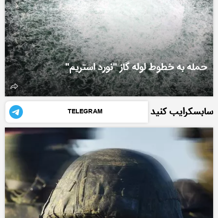
حمله به خطوط لوله گاز "نورد استریم"
سابسکرایب کنید
TELEGRAM