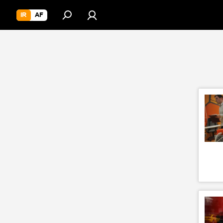
IR
AF