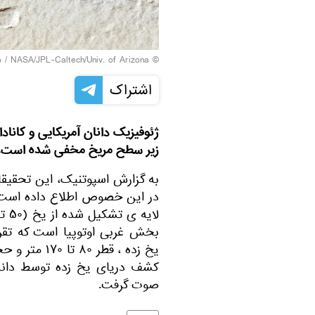
NASA/JPL-Caltech/Univ. of Arizona
© Photo /
اشتراک
ژئوفیزیک دانان آمریکایی و کاناد
زیر سطح مریخ مخفی شده است.
به گزارش اسپوتنیک، این تحقیقا
در این خصوص اطلاع داده است
بخش غربی اوتوپیا است که تقر
یخ زده ، قطر ۸۰ تا ۱۷۰ متر و حجم ۱۴.۳ هزار کیلومتر مکعب دارد.
کشف دریای یخ زده توسط دانشمن
صوت گرفت.