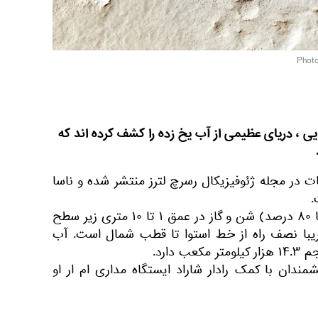
ایی ، دریای عظیمی از آب یخ زده را کشف کرده اند که
ت در مجله ژئوفیزیکال رسرچ لترز منتشر شده و ناسا
.
لایه ی تشکیل شده از یخ (۵۰ تا ۸۰ درصد) شن و گاز در عمق ۱ تا ۱۰ متری زیر سطح
یبا نصف راه از خط استوا تا قطب شمال است. آب
دان با کمک رادار شاراد ایستگاه مداری ام ار او