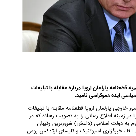
 قطعنامه پارلمان اروپا درباره مقابله با تبلیغات
اسی ایده دموکراسی نامید.
مور خارجی پارلمان اروپا قطعنامه مقابله با تبلیغات
 در زمینه اطلاع رسانی را به تصویب رساند که در
وم به دولت اسلامی (داعش) شرورترین رقیبان
نامیده شده اند. شبکه تلویزیونی RT ، خبرگزاری اسپوتنیک و کلیسای ارتدکس روس