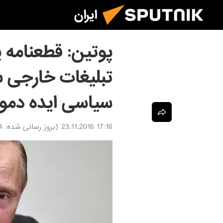
ایران
پوتین: قطعنامه پار
تبلیغات خارجی 
سیاسی ایده دمو
17:16 23.11.2016
(بروز رسانی شده:
016