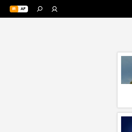
IR
AF