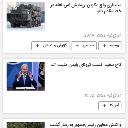
میلیتاری واچ مگزین: رزمایش اس-400 در
خط مقدم ناتو
21 ژوئیه 2022, 20:14
روسیه
سیاسی
گزارش و تحلیل
کاخ سفید: تست کرونای بایدن مثبت شد
21 ژوئیه 2022, 19:32
آمریکا
واکنش معاون رئیس‌جمهور به رفتار گشت