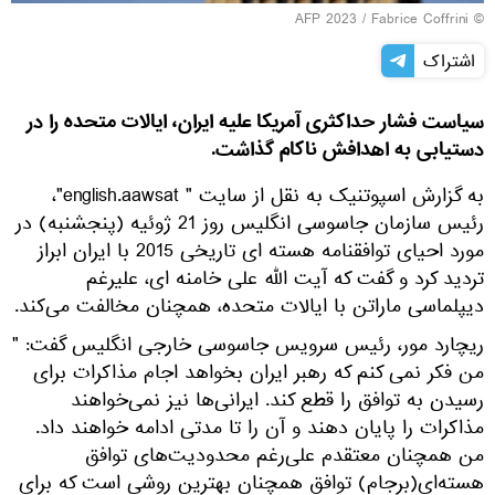
© AFP 2023 / Fabrice Coffrini
اشتراک
سیاست فشار حداکثری آمریکا علیه ایران، ایالات متحده را در
دستیابی به اهدافش ناکام گذاشت.
به گزارش اسپوتنیک به نقل از سایت " english.aawsat"،
رئیس سازمان جاسوسی انگلیس روز 21 ژوئیه (پنجشنبه) در
مورد احیای توافقنامه هسته ای تاریخی 2015 با ایران ابراز
تردید کرد و گفت که آیت الله علی خامنه ای، علیرغم
دیپلماسی ماراتن با ایالات متحده، همچنان مخالفت می‌کند.
ریچارد مور، رئیس سرویس جاسوسی خارجی انگلیس گفت: "
من فکر نمی کنم که رهبر ایران بخواهد اجام مذاکرات برای
رسیدن به توافق را قطع کند. ایرانی‌ها نیز نمی‌خواهند
مذاکرات را پایان دهند و آن را تا مدتی ادامه خواهند داد.
من همچنان معتقدم علی‌رغم محدودیت‌های توافق
هسته‌ای(برجام) توافق همچنان بهترین روشی است که برای