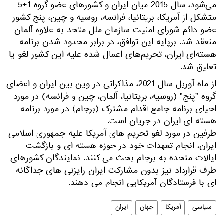
می‌شود، سال 2015 میان ایران و کشورهای عضو گروه 1+5
متشکل از آمریکا، بریتانیا، فرانسه، روسیه و چین، پنج کشور
عضو دائم شورای امنیت سازمان ملل متحد به علاوه آلمان
منعقد شد. برپایه این توافق، در برابر محدود شدن برنامه
هسته‌ای ایران، تحریم‌های اعمال شده علیه این کشور لغو یا
تعلیق شد.
از ماه آوریل سال 2021، مذاکراتی در وین بین ایران و اعضای
گروه "پنج" (روسیه، بریتانیا، آلمان، چین و فرانسه) در مورد
احیای برنامه جامع اقدام مشترک (برجام) در مورد برنامه
هسته ای ایران در جریان است.
طرفین در مورد لغو تحریم های آمریکا علیه جمهوری اسلامی
ایران، انجام تعهدات خود در حوزه هسته ای و بازگشت
ایالات متحده به برجام بحث می کنند. نمایندگان کشورهای
طرف قرارداد نیز بدون مشارکت ایران رایزنی های جداگانه
ای با فرستادگان آمریکایی انجام می دهند.
سیاسی
آمریکا
جهان
ایران