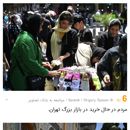
6
© Sputnik / Grigory Sysoev
/
مراجعه به بانک تصاویر
/12
مردم در حال خرید در بازار بزرگ تهران.