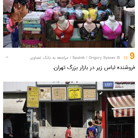
9
© Sputnik / Grigory Sysoev
/
مراجعه به بانک تصاویر
/12
فروشنده لباس زیر در بازار بزرگ تهران.