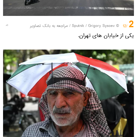
2
© Sputnik / Grigory Sysoev
/
مراجعه به بانک تصاویر
/12
یکی از خیابان های تهران.