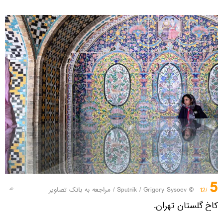
5
© Sputnik / Grigory Sysoev
/
مراجعه به بانک تصاویر
/12
کاخ گلستان تهران.