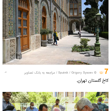
7
© Sputnik / Grigory Sysoev
/
مراجعه به بانک تصاویر
/12
کاخ گلستان تهران.