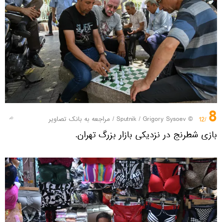
8
© Sputnik / Grigory Sysoev
/
مراجعه به بانک تصاویر
/12
بازی شطرنج در نزدیکی بازار بزرگ تهران.