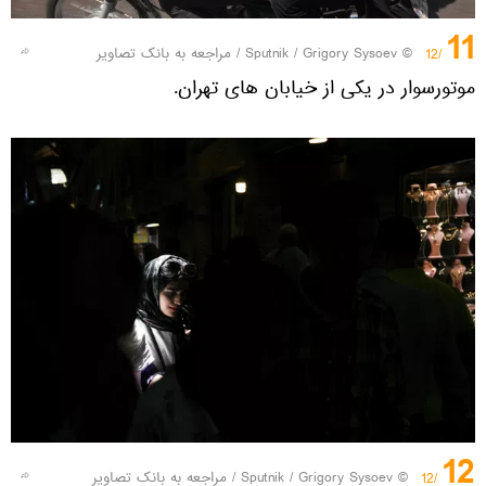
11
© Sputnik / Grigory Sysoev
/
مراجعه به بانک تصاویر
/12
موتورسوار در یکی از خیابان های تهران.
12
© Sputnik / Grigory Sysoev
/
مراجعه به بانک تصاویر
/12