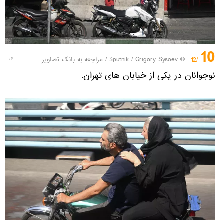
10
© Sputnik / Grigory Sysoev
/
مراجعه به بانک تصاویر
/12
نوجوانان در یکی از خیابان های تهران.