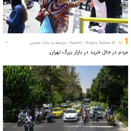
1
© Sputnik / Grigory Sysoev
/
مراجعه به بانک تصاویر
/12
مردم در حال خرید در بازار بزرگ تهران.