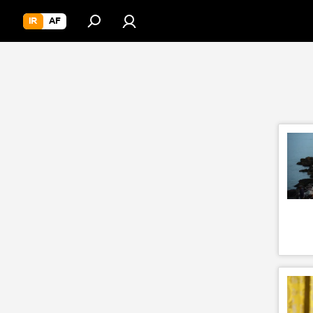
IR
AF