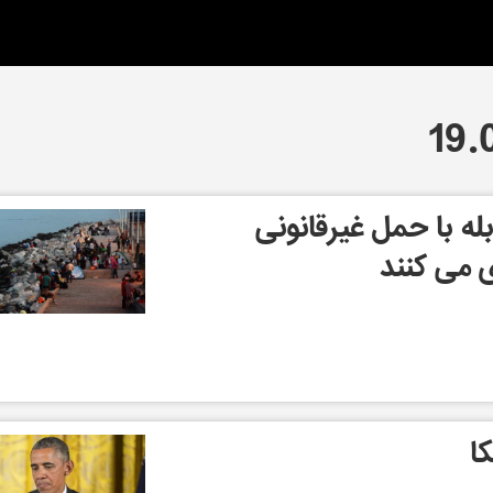
له با حمل غیرقانونی
 می کنند
ا