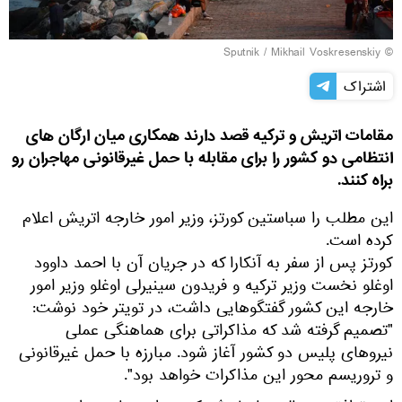
© Sputnik / Mikhail Voskresenskiy
اشتراک
مقامات اتریش و ترکیه قصد دارند همکاری میان ارگان های
انتظامی دو کشور را برای مقابله با حمل غیرقانونی مهاجران رو
براه کنند.
این مطلب را سباستین کورتز، وزیر امور خارجه اتریش اعلام
کرده است.
کورتز پس از سفر به آنکارا که در جریان آن با احمد داوود
اوغلو نخست وزیر ترکیه و فریدون سینیرلی اوغلو وزیر امور
خارجه این کشور گفتگوهایی داشت، در تویتر خود نوشت:
"تصمیم گرفته شد که مذاکراتی برای هماهنگی عملی
نیروهای پلیس دو کشور آغاز شود. مبارزه با حمل غیرقانونی
و تروریسم محور این مذاکرات خواهد بود".