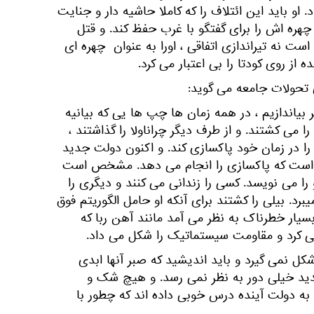
. او باید این ائتلاف را که کاملا حاشیه دار و جنایت
چهره اش را برای گفتگو با غرب حفظ کند. و قتل
ست نه تیراندازی اتفاقی ، اورا به عنوان چهره ای
ه از روی کودتا را بی اعتبار می کرد.
حولات جامعه می گوید:
ر بیاندازیم ، در همه زمان ها چپ ها یی که بیانیه
ی کشتند. و از طرف دیگر چراناولا را گذاشتند ،
 را در زمان خود پاکسازی کند. و اکنون دولت جدید
 است که پاکسازی را انجام می دهد. مشخص است
 می نویسد. کسی را زندانی می کنند و دیگری را
یبرد. بیلی را کشتند برای آنکه او حامل الگوریتم فوق
 بسیار خطرناک به نظر می آمد مانند آهن ربا که
 کرد و مقاومت سیستماتیک را شکل می داد.
کل نمی گیرد و باید اندیشید که صبر آنها ابدی
ید خیلی دور به نظر نمی رسد. و هیچ شک و
به دولت آینده درس خوبی داده اند که چطور با