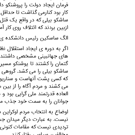
فرمان ایجاد دولت را پروشنکو داد
کار بود کنارمی گذاشت تا حداقل 
ساشکو بیلی که در واقع یک قتل ا
ازبین بردند که ائتلاف روی کار آمد
الگ ساسکین رئیس دانشکده ی ت
اگر به دوره ی ایجاد استقلال نظ
های جهانبینی مشخصی داشتند را م
گتمان را کشتند تا یوشنکو مسیر
ساشکو بیلی را می کشد. گروهی
که کسی پشت آنهاست و سناریو را
می کشند و مردم آگاه را از بین م
العاده قدرتمند ملی گرایی بود و
جوانان را به سمت خود جذب می
اوضاع به انتخاب مردم اوکراین ش
نیست. به عبارت دیگر میدان جد
تردیدی نیست که مقامات کنونی 