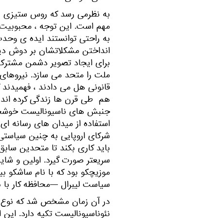
به نظرمی رسد که روس ستیزی برا
مهم است. این توجه ، محبوبیت 
به راحتی توانستند ایده ی وحدت
انداختن مشکلاتشان بر دوش دی
برای ایجاد تصویر دشمن مشترک 
ملت را متحد می سازد. نیروهای 
قانونی هل می دادند ، فهمیدند 
هم طی قرن ها زندگی کرده اند ک
جنبش های ناسیونالیست خوشحال
استفاده از میدان های رسانه ا
شرکای اروپایی به چنین سیاستی 
باید کاری بکند تا متحدین سابق 
سریعتر صورت گیرد. اولین و شاید
موزیچکو بود که با نام ساشکو بی
سیاست لیبرال —محافظه کار با نا
در آن زمان مشخص شد که نوع مش
نئوناسیونالیست تکیه دارد. این 