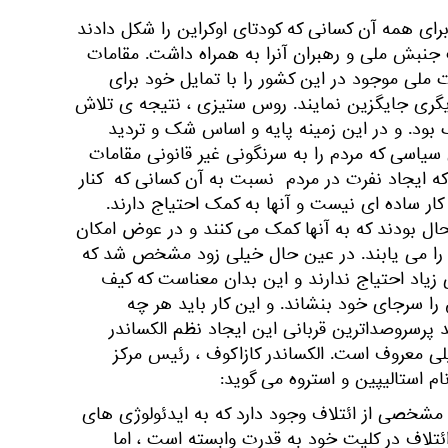
ی همه آن کسانی که کودتای اوکراین را شکل دادند
جنبش ملی و رهبران آنرا به همراه داشت. مقامات
 ملی موجود در این کشور را با تمایل خود برای
گری جایگزین نمایند. روس ستیزی ، نتیجه ی تلاش
بود. و در این زمینه پایه و اساس شک و تردید
سیاسی که مردم را به سرنگونی غیر قانونی مقامات
که ایجاد نفرت در مردم نسبت به آن کسانی که کنار
ار ساده ای نیست و آنها به کمک احتیاج دارند.
 بودند که به آنها کمک می کنند و در عوض امکان
ی را می یابند. در عین حال خیلی زود مشخص شد که
زیاد احتیاج ندارند و این بدان معناست که کیف
را سرجای خود بنشاند. و این کار باید هر چه
 پرسروصداترین قربانی این ایجاد نظم الکساندر
لی معروف است. الکساندر کازاکوف ، رئیس مرکز
م استالیپین و استروه می گوید:
خصی از ائتلاف وجود دارد که به ایدئولوژی های
ائتلاف در کلیت خود به قدرت وابسته است ، اما