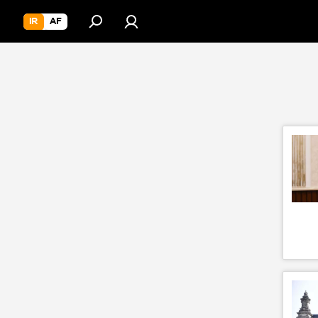
IR
AF