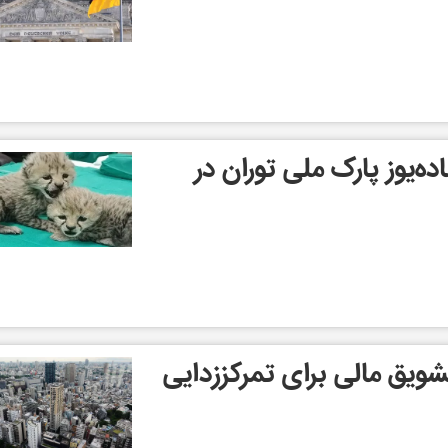
از ۲ توله ماده‌یوز پارک ملی توران در
ویق مالی برای تمرکززدایی