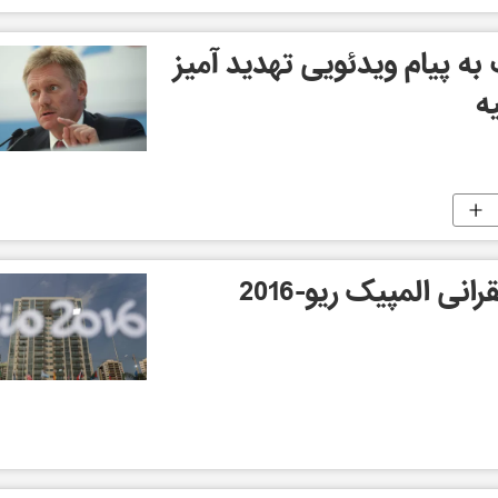
ه پیام ویدئویی تهدید آمیز
ه
اسکله رقابت های قایقرانی المپیک ریو-2016