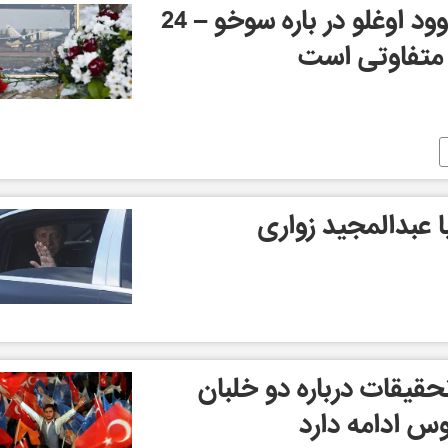
یک عقیده: اعلامیه داوود اوغلو در باره سوخو – 24
 متفاوتی است
با عبدالمجید زواری
تحقیقات درباره دو خلبان
س ادامه دارد