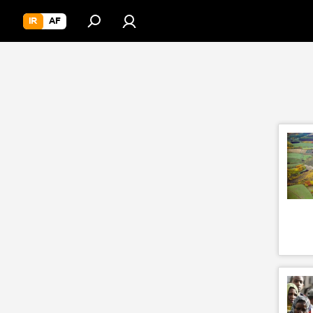
IR
AF