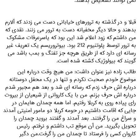
نمی توانند تشخیص بدهند.
قبلا و در گذشته به ترورهای خیابانی دست می زدند که آلارم
بدهند و حالا دیگر مخفیانه دست به ترور می زنند. نقدی که
من داشتم که زود اعلام شد این بود که یاسرعرفات مشکوک
به ترور توسط پلوتنیوم 212 بود. بیوتروریسم یک تعریف غیر
رسانه ای دارد که از طریق هرچه جز تفنگ و بمب باشد می
گویند که بیولوژیک کشته شده است.
طالب زاده نیز عنوان داشت: من هیچ وقت درباره این
موضوع خودم صحبت نکردم و تنها در یک محفل دوستانه
درباره اش حرف زدم که رسانه ای شد و بعد هم مجبور شدم
درباره اش حرف بزنم. من با یک کاروانی از شیعیان از بیروت
رای پیاده روی به کربلا رفتیم. اما همه چمدان هایمان در
جایی که اقامت داشتیم در حومه کربلا دو مامور امنیتی آمدند
و سراغ من را گرفتند. بعد آمدند و گفتند بروید چمدان را
تحویل بگیرید. من آن موقع تب داشتم و نرفتم. رئیس
کاروان کسی را فرستاد تا چمدان من را گرفت.من دگیر