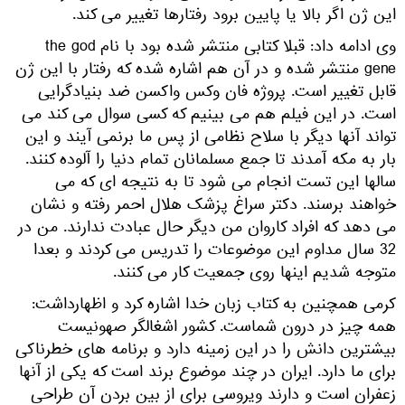
این ژن اگر بالا یا پایین برود رفتارها تغییر می کند.
وی ادامه داد: قبلا کتابی منتشر شده بود با نام the god
gene منتشر شده و در آن هم اشاره شده که رفتار با این ژن
قابل تغییر است. پروژه فان وکس واکسن ضد بنیادگرایی
است. در این فیلم هم می بینیم که کسی سوال می کند می
تواند آنها دیگر با سلاح نظامی از پس ما برنمی آیند و این
بار به مکه آمدند تا جمع مسلمانان تمام دنیا را آلوده کنند.
سالها این تست انجام می شود تا به نتیجه ای که می
خواهند برسند. دکتر سراغ پزشک هلال احمر رفته و نشان
می دهد که افراد کاروان من دیگر حال عبادت ندارند. من در
32 سال مداوم این موضوعات را تدریس می کردند و بعدا
متوجه شدیم اینها روی جمعیت کار می کنند.
کرمی همچنین به کتاب زبان خدا اشاره کرد و اظهارداشت:
همه چیز در درون شماست. کشور اشغالگر صهونیست
بیشترین دانش را در این زمینه دارد و برنامه های خطرناکی
برای ما دارد. ایران در چند موضوع برند است که یکی از آنها
زعفران است و دارند ویروسی برای از بین بردن آن طراحی