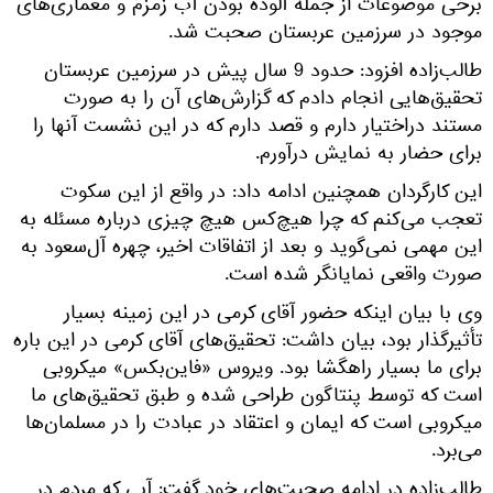
برخی موضوعات از جمله آلوده بودن آب زمزم و معماری‌های
موجود در سرزمین عربستان صحبت شد.
طالب‌زاده افزود: حدود 9 سال پیش در سرزمین عربستان
تحقیق‌هایی انجام دادم که گزارش‌های آن را به صورت
مستند دراختیار دارم و قصد دارم که در این نشست آنها را
برای حضار به نمایش درآورم.
این کارگردان همچنین ادامه داد: در واقع از این سکوت
تعجب می‌کنم که چرا هیچ‌کس هیچ چیزی درباره مسئله به
این مهمی نمی‌گوید و بعد از اتفاقات اخیر، چهره آل‌سعود به
صورت واقعی نمایانگر شده است.
وی با بیان اینکه حضور آقای کرمی در این زمینه بسیار
تأثیرگذار بود، بیان داشت: تحقیق‌های آقای کرمی در این باره
برای ما بسیار راهگشا بود. ویروس «فاین‌بکس» میکروبی
است که توسط پنتاگون طراحی شده و طبق تحقیق‌های ما
میکروبی است که ایمان و اعتقاد در عبادت را در مسلمان‌ها
می‌برد.
طالب‌زاده در ادامه صحبت‌های خود گفت: آبی که مردم در