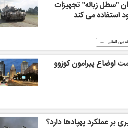
وان "سطل زباله" تجهیزات
 استفاده می کند
ه بین المللی
ت اوضاع پیرامون کوزوو
ری بر عملکرد پهپادها دارد؟