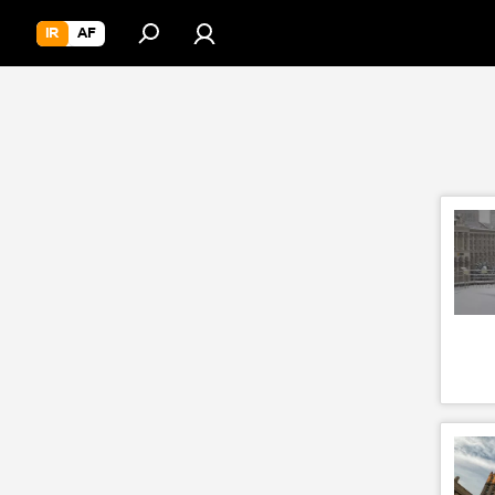
IR
AF