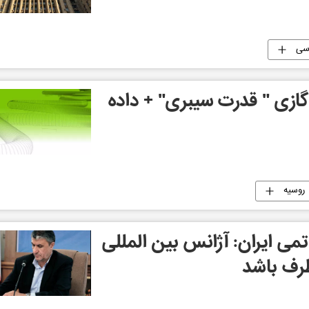
سی
گازی " قدرت سیبری" + داده
روسیه
می ایران: آژانس بین المللی
طرف باشد