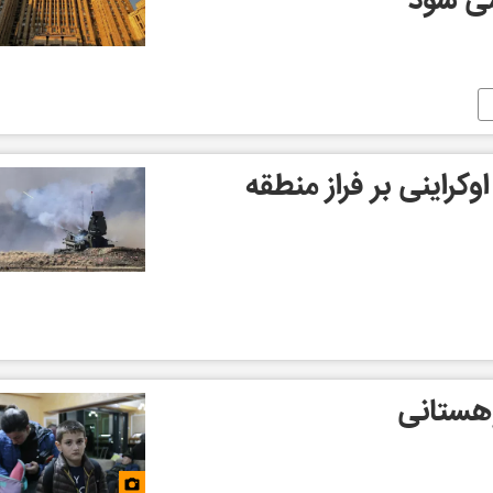
می شود
کراینی بر فراز منطقه
وهستانی