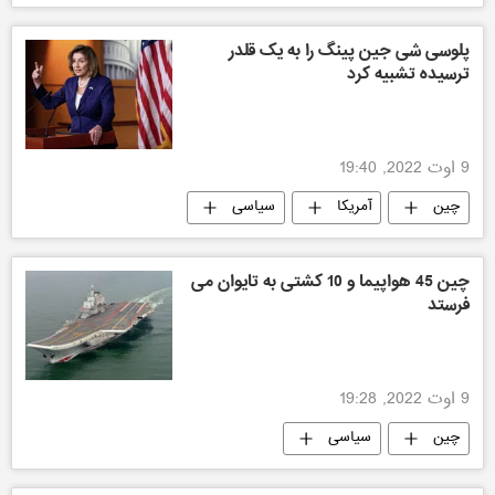
پلوسی شی جین پینگ را به یک قلدر
ترسیده تشبیه کرد
9 اوت 2022, 19:40
چین
آمریکا
سیاسی
چین 45 هواپیما و 10 کشتی به تایوان می
فرستد
9 اوت 2022, 19:28
چین
سیاسی