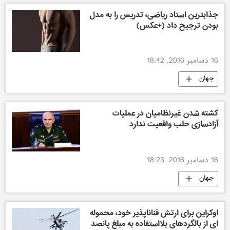
جذابترین استاد ریاضی، تدریس را به مدل
بودن ترجیح داد (+عکس)
16 دسامبر 2016, 18:42
جهان
کشته شدن غیرنظامیان در عملیات
آزادسازی حلب واقعیت ندارد
16 دسامبر 2016, 18:23
جهان
اوکراین برای ارتش فناناپذیر خود، محموله
ای از بالگردهای بلااستفاده به مبلغ پانصد