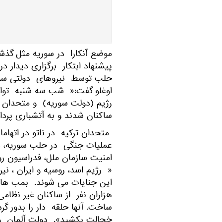
موضع آنکارا در سوریه مثل گذش
پیشنهاد ابتکار برگزاری دیدار 
حلب توسط نیروهای دولتی سور
اوغلو گفت:« شب سه شنبه تو
رژیم (دولت سوریه) و متحدان 
ساکنان شدند و به آتشباری پردا
متحدان ترکیه در ناتو در اتهاما
عملیات جنگی در حلب سوریه، سا
امنیت سازمان ملل، فدراسیون رو
« رژیم اسد، روسیه و ایران ،
این جنایات می شوند. بمب ها
هزاران نفر از ساکنان غیر نظا
ساخت. آنها حلقه دار را بدور گر
خجالت بکشید». دولت آلمان و م