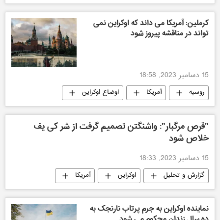
اوکراین
ویدیو کلوب
کرملین: آمریکا می داند که اوکراین نمی
تواند در مناقشه پیروز شود
15 دسامبر 2023, 18:58
روسیه
آمریکا
اوضاع اوکراین
"قرص مرگبار": واشنگتن تصمیم گرفت از شر کی یف
خلاص شود
15 دسامبر 2023, 18:33
گزارش و تحلیل
اوکراین
آمریکا
سیاسی
نماینده اوکراین به جرم پرتاب نارنجک به
ده سال زندان محکوم می شود