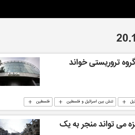
روه تروریستی خواند
یل
تنش بین اسرائیل و فلسطین
فلسطین
غزه می تواند منجر به یک