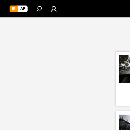
IR
AF