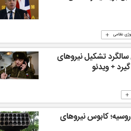
وژی نظامی
سالگرد تشکیل نیروهای
یرد + ویدئو
وسیه؛ کابوس نیروهای