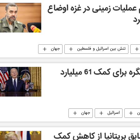
م عملیات زمینی در غزه اوضاع
رد
تنش بین اسرائیل و فلسطین
جهان
درخواست بایدن از کنگره برای کمک 61 میلیارد
ن
اسرائیل
جهان
بق بریتانیا از کاهش کمک