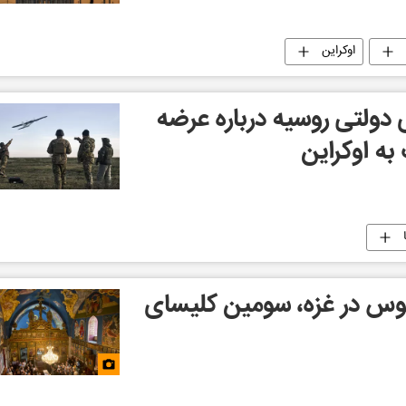
اوکراین
ولتی روسیه درباره عرضه
ه اوکراین
وس در غزه، سومین کلیسای