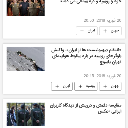
خود را روسیه و کره شمالی می دانند
20 فوریه 2018, 20:50
جهان
ایران
«انتقام صهیونیست ها از ایران». واکنش
بلوگرهای روسیه در باره سقوط هواپیمای
تهران-یاسوج
20 فوریه 2018, 20:45
جهان
روسیه
ایران
مقایسه داعش و درویش از دیدگاه کاربران
ایرانی +عکس