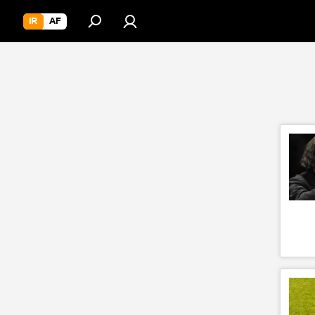
IR
AF