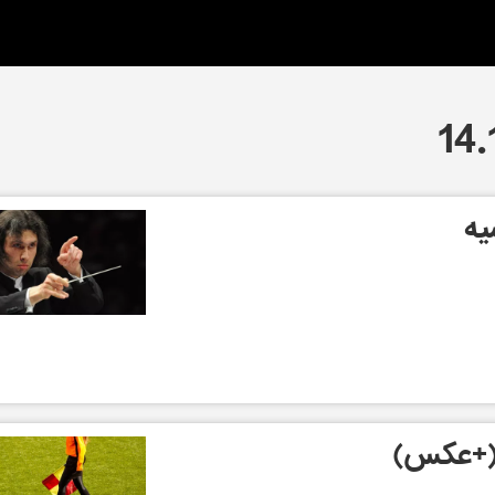
یه
ل (+عکس)