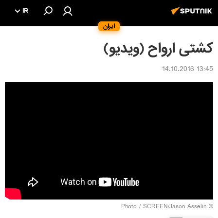
IR
ایران
کشتی ارواح (ویدیو)
13:45 14.10.2016
SCREEN/Jason Asselin
© Photo /