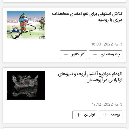
تلاش استونی برای لغو امضای معاهدات
مرزی با روسیه
3 مه 2022, 18:00
چندرسانه ای
کاریکاتور
انهدام مواضع آتشبار آزوف و نیروهای
اوکراینی در آزوفستال
3 مه 2022, 17:12
روسیه
اوکراین