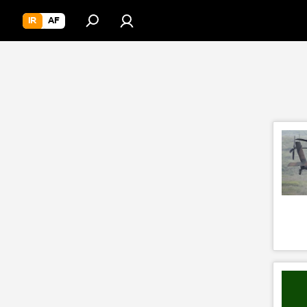
IR
AF