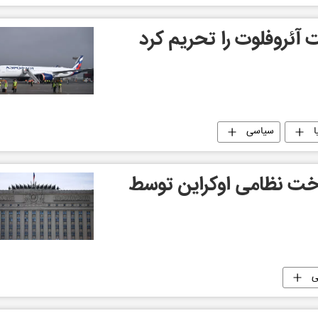
آئروفلوت را تحریم کرد
ا
سیاسی
تادن 83 زیرساخت نظامی اوکراین توسط
ی