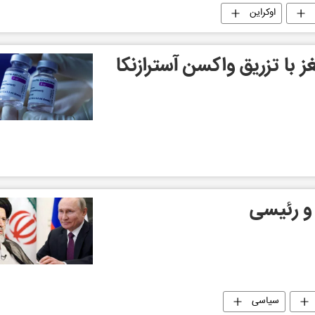
اوکراین
 با تزریق واکسن آسترازنکا
و رئیسی
سیاسی