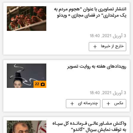
انتشار تصاویری با عنوان "هجوم مردم به
یک مرغداری" در فضای مجازی + ویدئو
3 آوریل 2021, 18:40
خارج از خبرها
رویدادهای هفته به روایت تصویر
22
3 آوریل 2021, 18:40
عکس
چندرسانه ای
واکنش ‏‏مشـاور عالـی فـرمانـده کل سپـاه
به توقف نمایش سریال "گاندو"