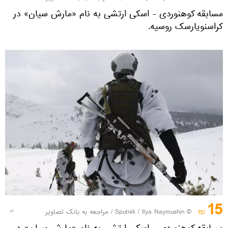
مسابقه کوهنوردی - اسکی ارتشی به نام «مارش سیان» در
کراسنویارسک روسیه.
15
© Sputnik / Ilya Naymushin
/
مراجعه به بانک تصاویر
/15