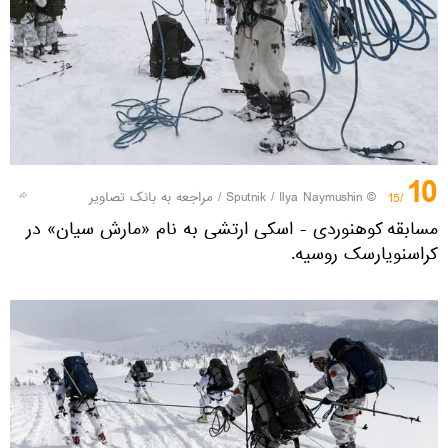
10
© Sputnik / Ilya Naymushin
/
مراجعه به بانک تصاویر
/15
مسابقه کوهنوردی - اسکی ارتشی به نام «مارش سیان» در
کراسنویارسک روسیه.