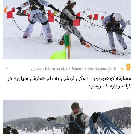
9
© Sputnik / Ilya Naymushin
/
مراجعه به بانک تصاویر
/15
مسابقه کوهنوردی - اسکی ارتشی به نام «مارش سیان» در
کراسنویارسک روسیه.