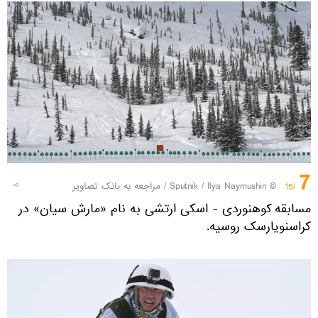
7
© Sputnik / Ilya Naymushin
/
مراجعه به بانک تصاویر
/15
مسابقه کوهنوردی - اسکی ارتشی به نام «مارش سیان» در
کراسنویارسک روسیه.