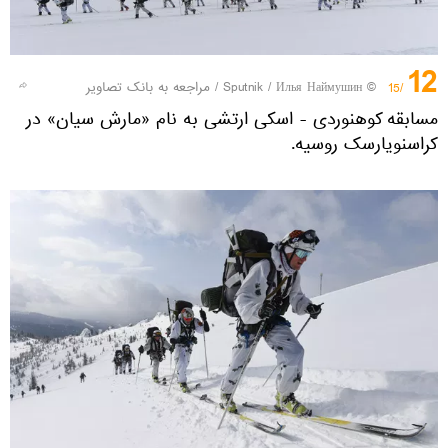
12
© Sputnik / Илья Наймушин
/
مراجعه به بانک تصاویر
/15
مسابقه کوهنوردی - اسکی ارتشی به نام «مارش سیان» در
کراسنویارسک روسیه.