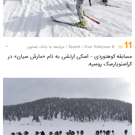
11
© Sputnik / Илья Наймушин
/
مراجعه به بانک تصاویر
/15
مسابقه کوهنوردی - اسکی ارتشی به نام «مارش سیان» در
کراسنویارسک روسیه.