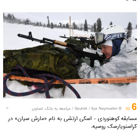
6
© Sputnik / Ilya Naymushin
/
مراجعه به بانک تصاویر
/15
مسابقه کوهنوردی - اسکی ارتشی به نام «مارش سیان» در
کراسنویارسک روسیه.