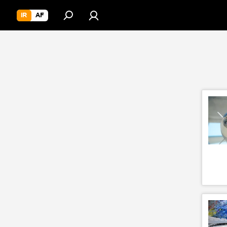
IR
AF