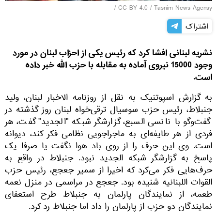
/
CC BY 4.0
/
Tasnim News Agensy
اشتراک
نشریه لبنانی افشا کرد که رئیس یکی از احزاب لبنان در مورد
وجود 15000 نیروی آماده به مقابله با حزب الله خبر داده
است.
به گزارش اسپوتنیک به نقل از روزنامه الاخبار لبنان، ولید
جنبلاط، رئیس حزب سوسیال ترقی‌خواه لبنان روز گذشته در
گفت‌وگو با نانسی السبع، گزارشگر شبکه "الجدید" گفت، هر
فردی از هر طایفه‌ای به ماجراجویی نظامی فکر کند، دیوانه
است. وی این حرف را از روی باد هوا نگفت یا صرفا یک
پاسخ به گزارشگر شبکه الجدید نبود. جنبلاط در واقع به
حرف‌هایی فکر می‌کرد که اخیرا از سمیر جعجع، رئیس حزب
القوات اللبنانیه شنیده بود. جعجع در مراسمی در منزل نعمه
طعمه، از نمایندگان پارلمان به جنبلاط طرح استعفای
نمایندگان دو حزب از پارلمان را داد اما جنبلاط رد کرد.