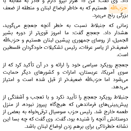
داد. وی گفت: من 15 هزار نیرو دارم و قادر به مقابله با
حزب‌الله
هستیم که به خاطر اوضاع لبنان و منطقه از ضعف
بزرگی رنج می‌برد.
زمانی که جنبلاط نسبت به خطر آنچه جعجع می‌گوید،
هشدار داد. جعجع گفت: ما امروز قوی‌تر از دوره بشیر
الجمیل، از روسای جمهوری پیشین لبنان هستیم و حزب‌الله
ضعیف‌تر از یاسر عرفات، رئیس تشکیلات خودگردان فلسطین
است.
جعجع رویکرد سیاسی خود را ارائه و در آن تأکید کرد که از
سوی آمریکا، عربستان، امارات و کشورهای دیگر حمایت
می‌شود اما حزب‌الله ضعیف‌تر از قبل شده است و امتیاز
می‌دهد.
جنبلاط رویکرد جعجع را تأیید نکرد و با تعجب و آشفتگی از
پیش‌بینی‌های فرماندهی که هیچ‌گاه پیروز نبوده، از منزل
طعمه خارج شد. رئیس حزب سوسیال ترقی‌خواه به بعضی از
دوستانش آنچه را شنیده بود، گفت. وی گفت که چه بسا این
نشانه خطرناکی برای برهم زدن اوضاع لبنان باشد.