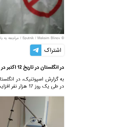
© Sputnik / Maksim Blinov
/
مراجعه به با
اشتراک
در انگلستان در تاریخ 12 اکتبر در طی یک روز 17 هزار نفر به ویروس کرونا مبتلا شدند.
به گزارش اسپوتنیک، در انگلستا
در طی یک روز 17 هزار نفر افزایش یافت و به 634 هزار و 920 نفر رسید.