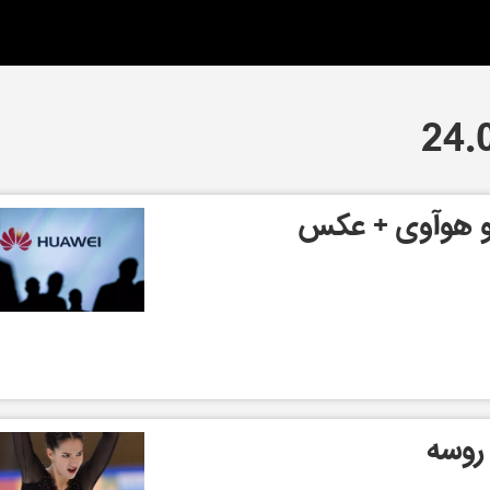
شو هوآوی + عکس
 روسه