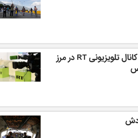
مجروح شدن خبرنگار کانال تلویزیونی RT در مرز
کس
ادش