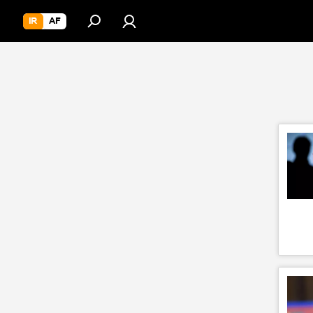
IR
AF