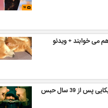
10
م می خوابند + ویدئو
س از 39 سال حبس