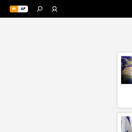
IR
AF