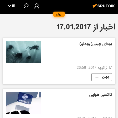
IR
ایران
اخبار از 17.01.2017
بودای چینی( ویدئو)
17 ژانویه 2017, 23:58
جهان
تاکسی هوایی