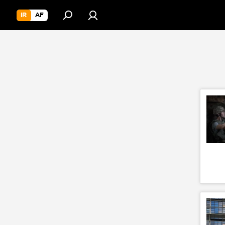
IR
AF