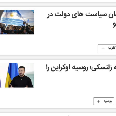
ان سیاست های دولت در
و
کلوب
زلنسکی؛ روسیه اوکراین را
روسیه