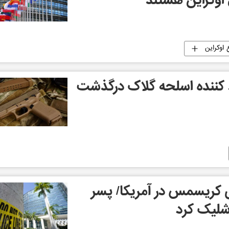
 اوکراین هستند
 اوکراین
د کننده اسلحه گلاک درگذشت
 کریسمس در آمریکا/ پسر
شلیک کرد