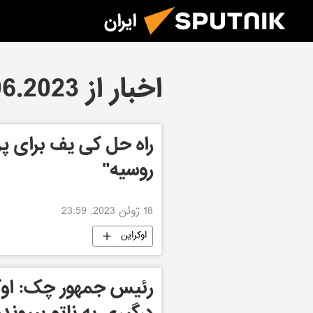
ایران
اخبار از 18.06.2023
راه حل کی یف برای پ
روسیه"
18 ژوئن 2023, 23:59
اوکراین
رئیس جمهور چک: اوکر