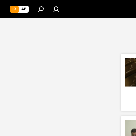
IR
AF