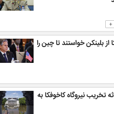
د
ا از بلینکن خواستند تا چین را
ه تخریب نیروگاه کاخوفکا به