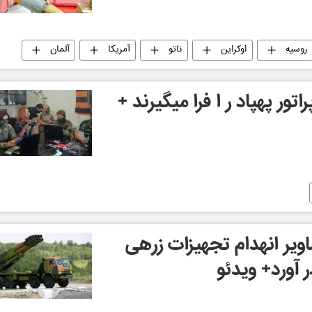
روسیه
اوکراین
ناتو
آمریکا
آلمان
ور پهپاد ر ا فرا میگیرند +
ویر انهدام تجهیزات زرهی
ر آورد+ ویدئو