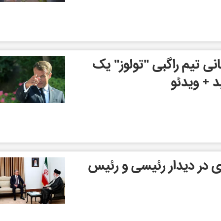
نی تیم راگبی "تولوز" یک
 + ویدئو
همکاری در دیدار رئیسی و رئیس