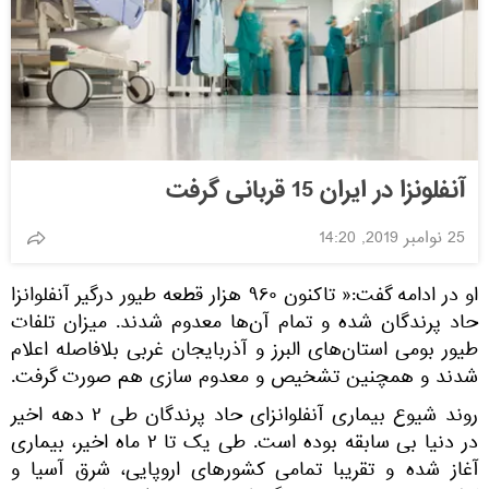
آنفلونزا در ایران 15 قربانی گرفت
25 نوامبر 2019, 14:20
او در ادامه گفت:« تاکنون ۹۶۰ هزار قطعه طیور درگیر آنفلوانزا
حاد پرندگان شده و تمام آن‌ها معدوم شدند. میزان تلفات
طیور بومی استان‌های البرز و آذربایجان غربی بلافاصله اعلام
شدند و همچنین تشخیص و معدوم سازی هم صورت گرفت.
روند شیوع بیماری آنفلوانزای حاد پرندگان طی ۲ دهه اخیر
در دنیا بی سابقه بوده است. طی یک تا ۲ ماه اخیر، بیماری
آغاز شده و تقریبا تمامی کشور‌های اروپایی، شرق آسیا و