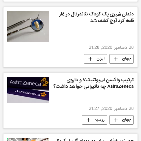
دندان شیری یک کودک نئاندرتال در غار
قلعه کرد آوج کشف شد
28 دسامبر 2020, 21:28
جهان
ایران
ترکیب واکسن اسپوتنیکV و داروی
AstraZeneca چه تاثیراتی خواهد داشت؟
28 دسامبر 2020, 21:27
جهان
روسیه
چه رژیم غذایی برای بهبودیافتگان از کرونا