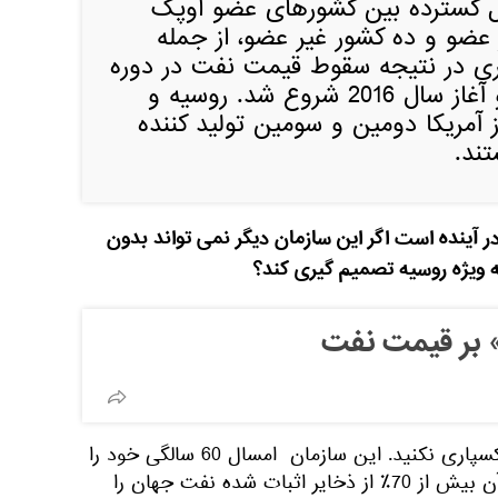
 گسترده بین کشورهای عضو اوپک
امل 14 کشور عضو و ده کشور غیر عضو، از جمله
ی در نتیجه سقوط قیمت نفت در دوره
ای بین تابستان 2014 و آغاز سال 2016 شروع شد. روسیه و
مریکا دومین و سومین تولید کننده
ند.
ر آینده است اگر این سازمان دیگر نمی تواند بدون
 ویژه روسیه تصمیم گیری کند؟
» بر قیمت نفت
جواب: اوپک را به این زودی خاکسپاری نکنید. این سازمان امسال 60 سالگی خود را
جشن می گیرد. کشورهای عضو آن بیش از 70٪ از ذخایر اثبات شده نفت جهان را