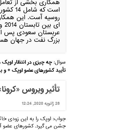
همکاری بخشی از تعامل
است که ش
روسیه آست. این همکار
عربستان سعودی پس از آ
بزرگ نفت در جهان هست
چه چیزی در انتظار اوپک د
سوال:
تأیید کشورهای عضو اوپک + و به
تأثیر ویروس «کرونا
28 ژانویه 2020, 12:24