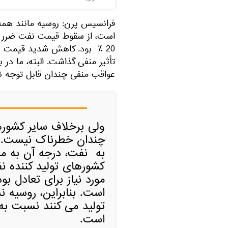
فرانسیس پرن: روسیه مانند همه
20 ٪ بود. کاهش شدید قیمت ن
تأثیر منفی گذاشت. البته، ما در 
عواقب منفی چندان قابل توجه 
ولی برخلاف سایر کشور
چندان خطرناک نیست. ع
به نفت، درجه آن به میز
کشورهای تولید کننده ن
مورد نیاز برای تعادل بو
است. بنابراین، روسیه 
تولید می کنند نسبت ب
است.