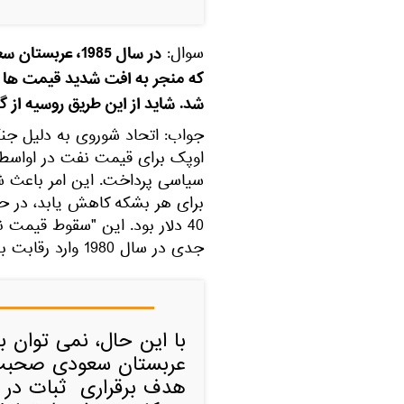
در سال 1985، عر
سوال:
که منجر به افت شدید قیمت ها
شد. شاید از این طریق روسیه از گ
جواب: اتحاد شوروی به دلیل ج
40 دلار بود. این "سقوط قیم
جدی در سال 1980 وارد رقابت بیهوده با آمریکا شد.
با این حال، نمی توان به
هدف برقراری ثبات در ب