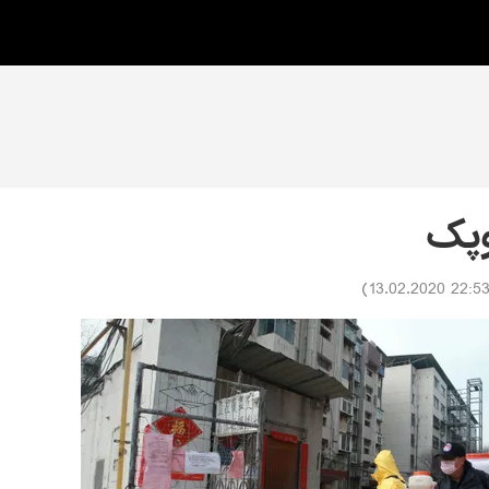
وپک
)
22:53 13.02.202