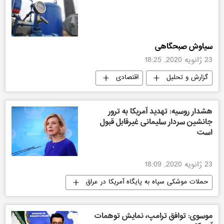
سیاوش صبحگاهی
23 ژانویه 2020, 18:25
گزارش و تحلیل
اقتصادی
هشدار روسیه: تهدید آمریکا به ترور
جانشین سردار سلیمانی غیرقابل قبول
است
23 ژانویه 2020, 18:09
حملات موشکی سپاه به پایگاه آمریکا در عراق
سیاسی
ایران
روسیه
جهان
موسوی: توافق ترامپ، نمایش توهمات