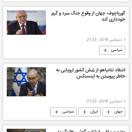
گورباچوف: جهان از وقوع جنگ سرد و گرم
خودداری کند
1 دسامبر 2019, 21:23
سیاسی
انتقاد نتانياهو از شش كشور اروپايى به
خاطر پيوستن به اينستكس
1 دسامبر 2019, 21:23
جهان
ایران
سیاسی
بهترین سلفی را با این گوشی ها بگیرید