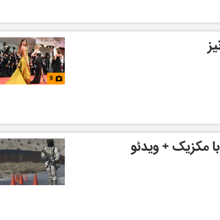
یز
9
 با مکزیک + ویدئو