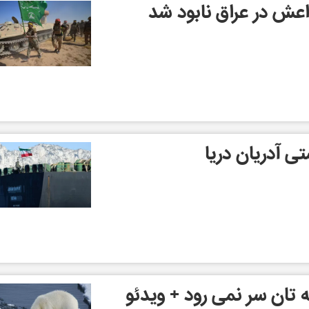
اعش در عراق نابود شد
ی آدریان دریا
ان سر نمی رود + ویدئو