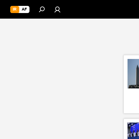
IR
AF