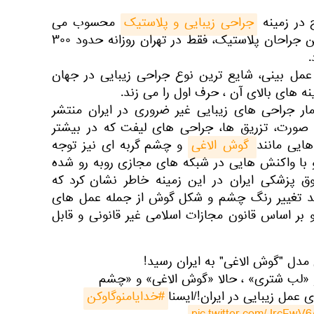
ح در زمینه
جراحی زیبایی و پلاستیک
محسوب می
شود. بر اساس آمار رئیس انجمن جراحان پلاستیک، فقط در تهران روزانه حدود ۳۰۰
 عمل بینی، شایع ترین نوع جراحی زیبایی در جهان
نه های بالای آن ، حرف اول را می زند.
 آمار جراحی های زیبایی غیر ضروری در ایران منتشر
ورت، تزریق ها، جراحی های لیفت که در بیشتر
هایی مانند
 گوش الاغی
و چشم گربه ای نیز توجه
و با واکنش هایی در شبکه های مجازی روبه رو شده
پزشکی ایران در این زمینه خاطر نشان کرد که
نند تغییر رنگ چشم و شکل گوش از جمله عمل های
ر اساس قانون مجازات اسلامی غیر قانونی و قابل
مدل "گوش الاغی" به ایران رسید!
 «لب شتری» ، حالا «گوش الاغی» و «چشم
 عمل زیبایی در ایران!/ایسنا
#خدایامنوگاوکن