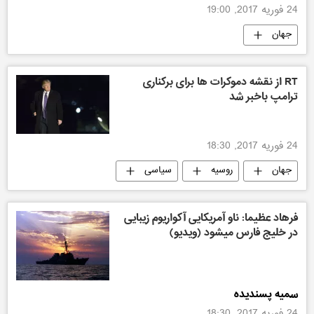
24 فوریه 2017, 19:00
جهان
RT از نقشه دموکرات ها برای برکناری
ترامپ باخبر شد
24 فوریه 2017, 18:30
جهان
روسیه
سیاسی
آمریکا
فرهاد عظیما: ناو آمریکایی آکواریوم زیبایی
در خلیج فارس میشود (ویدیو)
سمیه پسندیده