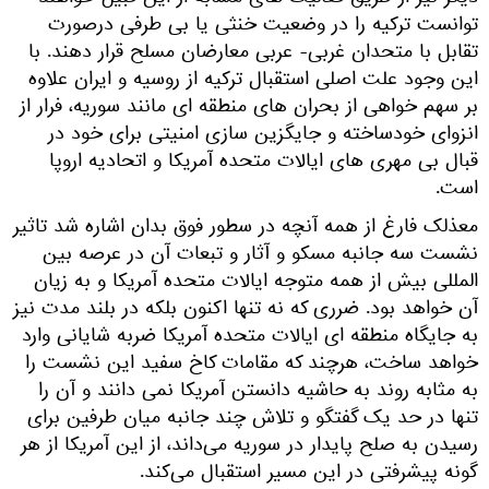
توانست ترکیه را در وضعیت خنثی یا بی طرفی درصورت
تقابل با متحدان غربی- عربی معارضان مسلح قرار دهند. با
این وجود علت اصلی استقبال ترکیه از روسیه و ایران علاوه
بر سهم خواهی از بحران های منطقه ای مانند سوریه، فرار از
انزوای خودساخته و جایگزین سازی امنیتی برای خود در
قبال بی مهری های ایالات متحده آمریکا و اتحادیه اروپا
است.
معذلک فارغ از همه آنچه در سطور فوق بدان اشاره شد تاثیر
نشست سه جانبه مسکو و آثار و تبعات آن در عرصه بین
المللی بیش از همه متوجه ایالات متحده آمریکا و به زیان
آن خواهد بود. ضرری که نه تنها اکنون بلکه در بلند مدت نیز
به جایگاه منطقه ای ایالات متحده آمریکا ضربه شایانی وارد
خواهد ساخت، هرچند که مقامات کاخ سفید این نشست را
به مثابه روند به حاشیه دانستن آمریکا نمی دانند و آن را
تنها در حد یک گفتگو و تلاش چند جانبه میان طرفین برای
رسیدن به صلح پایدار در سوریه می‌داند، از این آمریکا از هر
گونه پیشرفتی در این مسیر استقبال می‌کند.