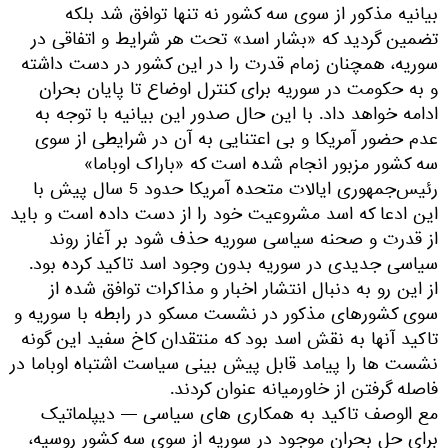
بیانیه مذکور از سوی سه کشور نه تنها توافق شد بلکه
تضمین گردید که «بشار اسد» تحت هر شرایط و اتفاقی در
سوریه، همچنان زمام قدرت را در این کشور در دست داشته
و به حکومت در سوریه برای کنترل اوضاع تا پایان بحران
ادامه خواهد داد. با این حال صدور این بیانیه با توجه به
عدم حضور آمریکا و بی اعتنایی به آن در شرایطی از سوی
سه کشور مزبور انجام شده است که «باراک اوباما»
رئیس‌جمهوری ایالات متحده آمریکا حدود 5 سال پیش با
این ادعا که اسد مشروعیت خود را از دست داده است و باید
از قدرت و صحنه سیاسی سوریه حذف شود بر آغاز روند
سیاسی جدیدی در سوریه بدون وجود اسد تاکید کرده بود.
از این رو به دنبال انتشار اخبار و مذاکرات توافق شده از
سوی کشورهای مذکور در نشست مسکو در رابطه با سوریه و
تاکید آنها به نقش اسد بود که منتقدان کاخ سفید این گونه
نشست ها را پیامد قابل پیش بینی سیاست اشتباه اوباما در
فاصله گرفتن از خاورمیانه عنوان کردند.
مع الوصف تاکید به همکاری های سیاسی — دیپلماتیک
برای حل بحران موجود در سوریه از سوی سه کشور روسیه،