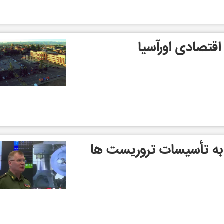
 اقتصادی اورآسیا
به تأسیسات تروریست ها