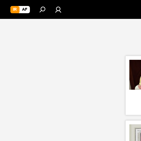
IR
AF