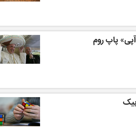
پی» پاپ روم
بیک