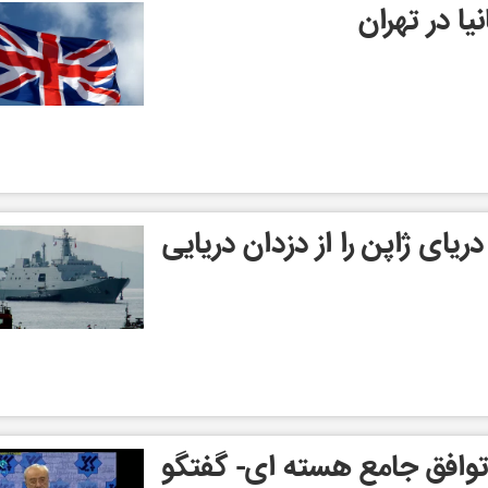
یا در تهران
یای ژاپن را از دزدان دریایی
 توافق جامع هسته ای- گفتگو