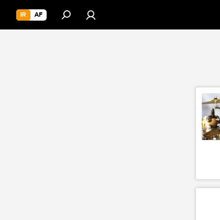
IR
AF