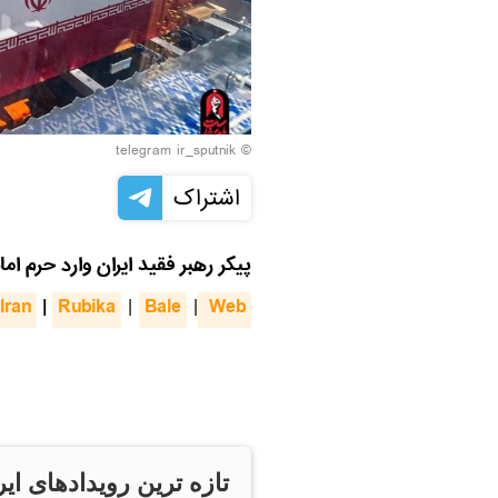
© telegram ir_sputnik
اشتراک
پیکر رهبر فقید ایران وارد حرم ا
Iran
|
Rubika
Bale
 Web
|
|
تازه ترین رویدادهای ایر