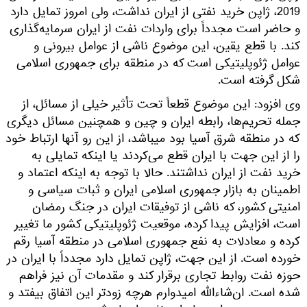
2019، ژاپن خرید نفتی از ایران نداشت، ولی امروز تمایل دارد
و حاضر است مجدداً برای واردات نفت از ایران سرمایه‌گذاری
کند. با قطع یقین، این موضوع ناشی از عوامل بیرونی و
عوامل ژئوپلیتیکی است که در منطقه برای جمهوری اسلامی
شکل گرفته است.
وی افزود: این موضوع قطعاً تحت تأثیر خیلی از مسائل، از
جمله تحریم‌ها، رابطه ایران و چین و همچنین مسائل دیگری
که در منطقه شرق آسیا بود میباشد، از این رو آنها ارتباط خود
را از این جهت با ایران قطع می‌کردند یا اینکه تمایلی به
خرید نفت از ایران نداشتند. حالا با توجه به اینکه اعتماد و
اطمینان به بازار جمهوری اسلامی ایران و ثبات سیاسی و
امنیتی کشور، که ناشی از توفیقات ایران در جنگ رمضان
است، افزایش پیدا کرده، موقعیت ژئوپلیتیکی کشور ما تغییر
کرده و معادلات به نفع جمهوری اسلامی در منطقه آسیا رقم
خورده است. از این جهت، ژاپن تمایل دارد مجدداً با ایران در
حوزه نفت روابط تجاری برقرار کند و مقدمات آن نیز فراهم
شده است. ان‌شاءالله امیدوارم هرچه زودتر این اتفاق بیفتد و