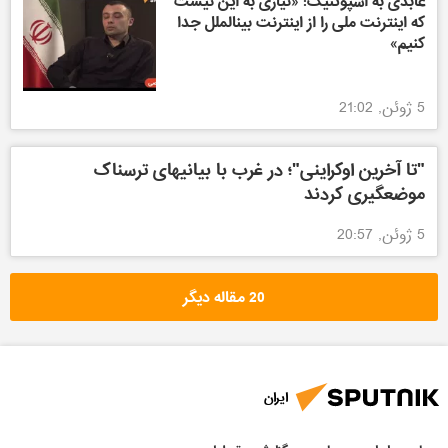
عابدی به اسپوتنیک: «نیازی به این نیست
که اینترنت ملی را از اینترنت بینالملل جدا
کنیم»
5 ژوئن, 21:02
"تا آخرین اوکراینی"؛ در غرب با بیانیهای ترسناک
موضعگیری کردند
5 ژوئن, 20:57
20 مقاله دیگر
ایران